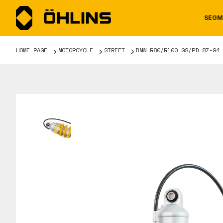
SEGM
HOME PAGE
MOTORCYCLE
STREET
BMW R80/R100 GS/PD 87-94
MOTORCYCLE
NEWS
MANUALS
AUTOM
CAREE
WARRA