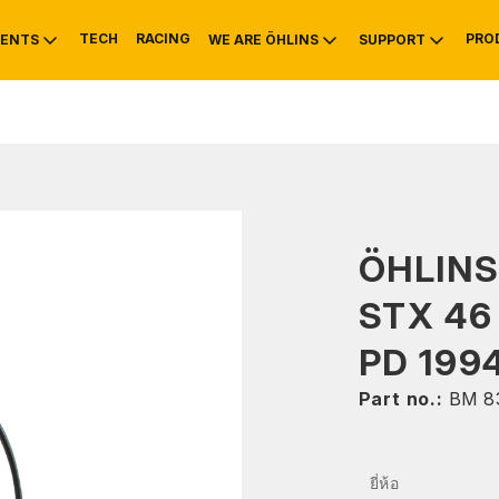
TECH
RACING
PRO
ENTS
WE ARE ÖHLINS
SUPPORT
OTIVE
RS
NTY
MOUNTAIN BIKE
HISTORY
SERVICE INFO & 
ÖHLIN
STX 46 
PD 199
Part no.:
BM 8
ยี่ห้อ