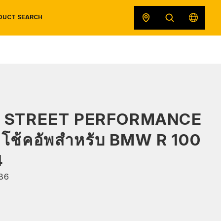
DUCT SEARCH
SAFETY DATA SHEETS
RECALLS
ORIGINAL EQUIPMENT
S STREET PERFORMANCE
โช้คอัพสำหรับ BMW R 100
4
36