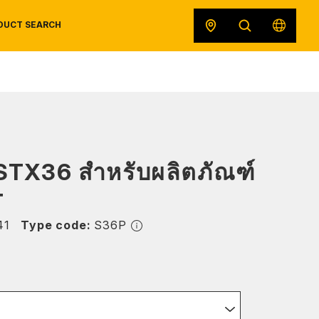
DUCT SEARCH
SAFETY DATA SHEETS
RECALLS
ORIGINAL EQUIPMENT
 STX36 สำหรับผลิตภัณฑ์
T
41
Type code:
S36P