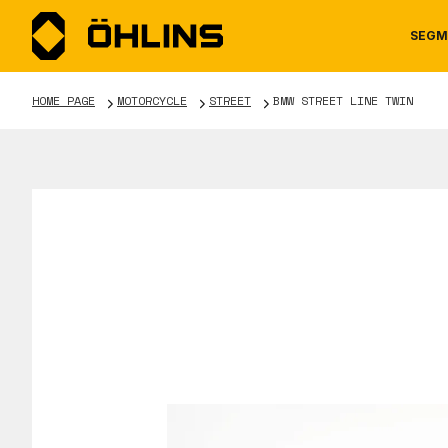
SEGM
HOME PAGE
MOTORCYCLE
STREET
BMW STREET LINE TWIN
MOTORCYCLE
NEWS
MANUALS
AUTOM
CAREE
WARRA