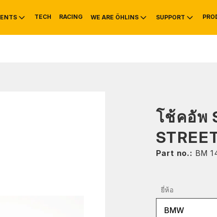
TECH
RACING
PRO
ENTS
WE ARE ÖHLINS
SUPPORT
OTIVE
RS
NTY
MOUNTAIN BIKE
HISTORY
SERVICE INFO & 
โช้คอัพ
STREE
Part no.:
BM 1
ยี่ห้อ
BMW