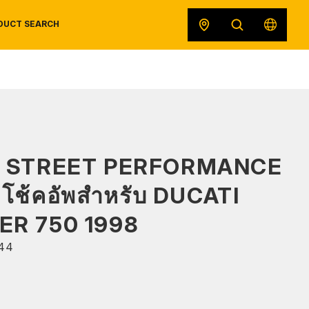
DUCT SEARCH
SAFETY DATA SHEETS
RECALLS
ORIGINAL EQUIPMENT
S STREET PERFORMANCE
โช้คอัพสำหรับ DUCATI
R 750 1998
44