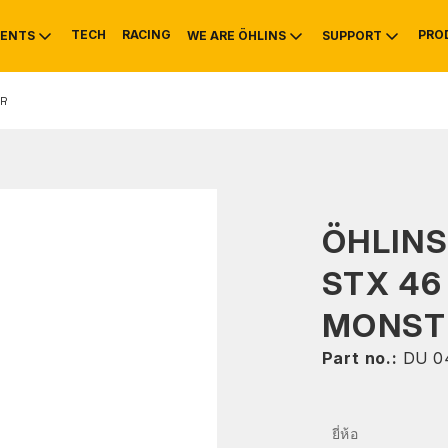
TECH
RACING
PRO
ENTS
WE ARE ÖHLINS
SUPPORT
R
OTIVE
RS
NTY
MOUNTAIN BIKE
HISTORY
SERVICE INFO & 
ÖHLIN
STX 46 
MONSTE
Part no.:
DU 0
ยี่ห้อ