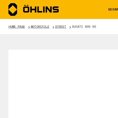
SEGM
HOME PAGE
MOTORCYCLE
STREET
DUCATI 900 SS
MOTORCYCLE
NEWS
MANUALS
AUTOM
CAREE
WARRA