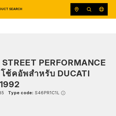
DUCT SEARCH
SAFETY DATA SHEETS
RECALLS
ORIGINAL EQUIPMENT
S STREET PERFORMANCE
โช้คอัพสำหรับ DUCATI
 1992
35
Type code:
S46PR1C1L