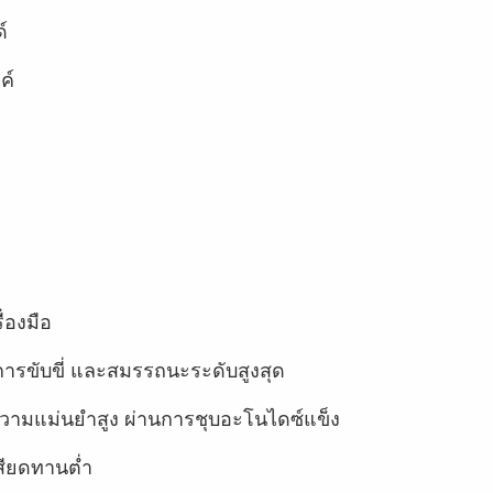
์
ค์
่องมือ
ขับขี่ และสมรรถนะระดับสูงสุด
ี่มีความแม่นยำสูง ผ่านการชุบอะโนไดซ์แข็ง
สียดทานต่ำ