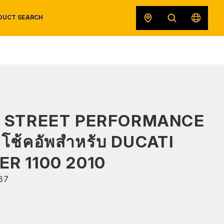
DUCT SEARCH
SAFETY DATA SHEETS
RECALLS
ORIGINAL EQUIPMENT
S STREET PERFORMANCE
โช้คอัพสำหรับ DUCATI
R 1100 2010
37