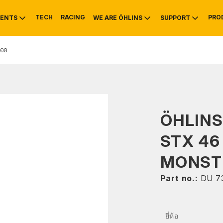
TECH
RACING
PRO
ENTS
WE ARE ÖHLINS
SUPPORT
00
OTIVE
RS
NTY
MOUNTAIN BIKE
HISTORY
SERVICE INFO & 
ÖHLIN
STX 46 
MONSTE
Part no.:
DU 7
ยี่ห้อ