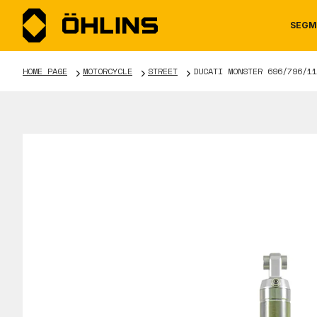
SEGM
HOME PAGE
MOTORCYCLE
STREET
DUCATI MONSTER 696/796/11
MOTORCYCLE
NEWS
MANUALS
AUTOM
CAREE
WARRA