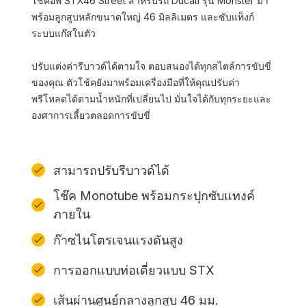
โช้คอัพ STX46 Street สำหรับรถ Ducati รุ่น Monster มา
พร้อมลูกสูบหลักขนาดใหญ่ 46 มิลลิเมตร และซับแท็งก์
ระบบแก๊สในตัว
ปรับแต่งค่ารีบาวด์ได้ตามใจ ตอบสนองได้ทุกสไตล์การขับขี่
ของคุณ ตัวโช้คยังมาพร้อมเครื่องมือที่ให้คุณปรับค่า
พรีโหลดได้ตามน้ำหนักที่เปลี่ยนไป มั่นใจได้กับทุกระยะและ
องศาการเลี้ยวตลอดการขับขี่
สามารถปรับรีบาวด์ได้
โช๊ค Monotube พร้อมกระปุกซับแทงค์
ภายใน
ก๊าซไนโตรเจนแรงดันสูง
การออกแบบท่อเดี่ยวแบบ STX
เส้นผ่านศูนย์กลางลูกสูบ 46 มม.