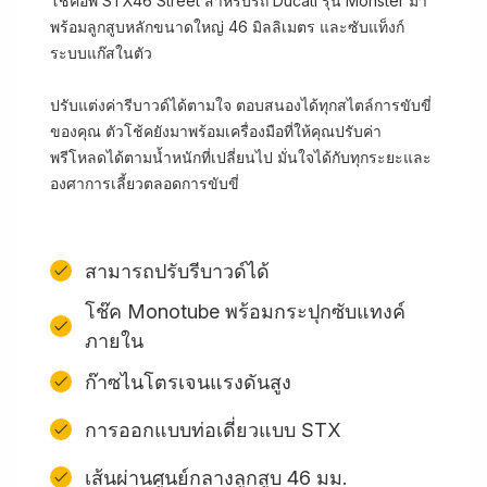
โช้คอัพ STX46 Street สำหรับรถ Ducati รุ่น Monster มา
พร้อมลูกสูบหลักขนาดใหญ่ 46 มิลลิเมตร และซับแท็งก์
ระบบแก๊สในตัว
ปรับแต่งค่ารีบาวด์ได้ตามใจ ตอบสนองได้ทุกสไตล์การขับขี่
ของคุณ ตัวโช้คยังมาพร้อมเครื่องมือที่ให้คุณปรับค่า
พรีโหลดได้ตามน้ำหนักที่เปลี่ยนไป มั่นใจได้กับทุกระยะและ
องศาการเลี้ยวตลอดการขับขี่
สามารถปรับรีบาวด์ได้
โช๊ค Monotube พร้อมกระปุกซับแทงค์
ภายใน
ก๊าซไนโตรเจนแรงดันสูง
การออกแบบท่อเดี่ยวแบบ STX
เส้นผ่านศูนย์กลางลูกสูบ 46 มม.