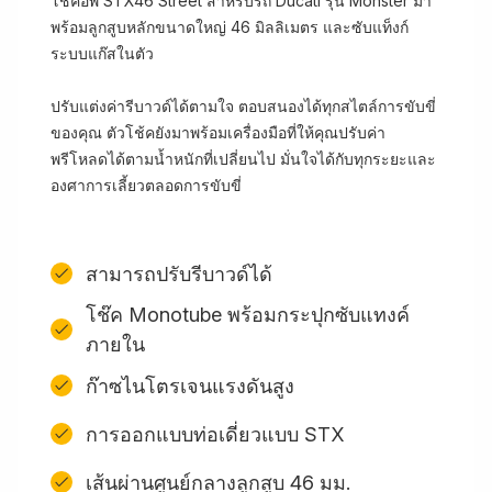
โช้คอัพ STX46 Street สำหรับรถ Ducati รุ่น Monster มา
พร้อมลูกสูบหลักขนาดใหญ่ 46 มิลลิเมตร และซับแท็งก์
ระบบแก๊สในตัว
ปรับแต่งค่ารีบาวด์ได้ตามใจ ตอบสนองได้ทุกสไตล์การขับขี่
ของคุณ ตัวโช้คยังมาพร้อมเครื่องมือที่ให้คุณปรับค่า
พรีโหลดได้ตามน้ำหนักที่เปลี่ยนไป มั่นใจได้กับทุกระยะและ
องศาการเลี้ยวตลอดการขับขี่
สามารถปรับรีบาวด์ได้
โช๊ค Monotube พร้อมกระปุกซับแทงค์
ภายใน
ก๊าซไนโตรเจนแรงดันสูง
การออกแบบท่อเดี่ยวแบบ STX
เส้นผ่านศูนย์กลางลูกสูบ 46 มม.