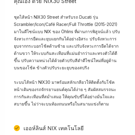
คุณเอง ด้วย NIX30 Street
ชุดไส้หน้า NIX30 Street สำหรับรถ Ducati รุ่น
Scrambler/Icon/Café Racer/Full Throttle (2015-2021)
มาในดีไซน์แบบ NIX ของ Öhlins ที่ผ่านการพิสูจน์แล้ว ปรับ
จังหวะการยืดและยุบแยกกันได้อย่างอิสระ ปรับจังหวะการ
ยุบจากกระบอกโช้คด้านซ้าย และปรับจังหวะการยืดได้จาก
ด้านขวา ให้ระบบกันสะเทือนที่แม่นยำกว่าและทรงตัวได้ดี
ขึ้น ปรับความหน่วงได้ด้วยตัวปรับสีดำดีไซน์ใหม่ที่อยู่ด้าน
บนของโช้ค ข้างตัวปรับระยะยุบของสปริง
ระบบไส้หน้า NIX30 มาพร้อมสลักเกลียวให้ติดตั้งกับโช้ค
หน้าเดิมของรถจักรยานยนต์คุณได้ง่าย ๆ สัมผัสสมรรถนะ
การกันสะเทือนที่สม่ำเสมอ ให้คุณขับขี่ได้อย่างมั่นใจและ
สบายขึ้น ไม่ว่าจะบนท้องถนนหรือในสนามแข่งก็ตาม
เออห์ลินส์ NIX เทคโนโลยี