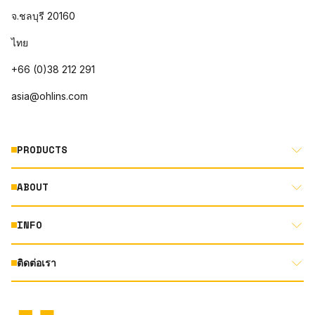
จ.ชลบุรี 20160
ไทย
+66 (0)38 212 291
asia@ohlins.com
PRODUCTS
ABOUT
MOTORCYCLE
AUTOMOTIVE
INFO
ABOUT US
MOUNTAIN BIKE
RACING
ติดต่อเรา
DOCUMENT LIBRARY
DEALER LOCATOR
PRODUCT SEARCH
INSTAGRAM