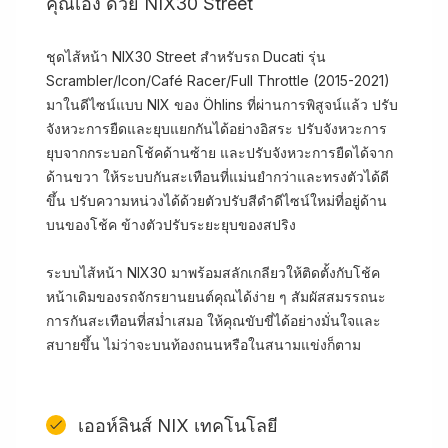
คุณเอง ด้วย NIX30 Street
ชุดไส้หน้า NIX30 Street สำหรับรถ Ducati รุ่น
Scrambler/Icon/Café Racer/Full Throttle (2015-2021)
มาในดีไซน์แบบ NIX ของ Öhlins ที่ผ่านการพิสูจน์แล้ว ปรับ
จังหวะการยืดและยุบแยกกันได้อย่างอิสระ ปรับจังหวะการ
ยุบจากกระบอกโช้คด้านซ้าย และปรับจังหวะการยืดได้จาก
ด้านขวา ให้ระบบกันสะเทือนที่แม่นยำกว่าและทรงตัวได้ดี
ขึ้น ปรับความหน่วงได้ด้วยตัวปรับสีดำดีไซน์ใหม่ที่อยู่ด้าน
บนของโช้ค ข้างตัวปรับระยะยุบของสปริง
ระบบไส้หน้า NIX30 มาพร้อมสลักเกลียวให้ติดตั้งกับโช้ค
หน้าเดิมของรถจักรยานยนต์คุณได้ง่าย ๆ สัมผัสสมรรถนะ
การกันสะเทือนที่สม่ำเสมอ ให้คุณขับขี่ได้อย่างมั่นใจและ
สบายขึ้น ไม่ว่าจะบนท้องถนนหรือในสนามแข่งก็ตาม
เออห์ลินส์ NIX เทคโนโลยี