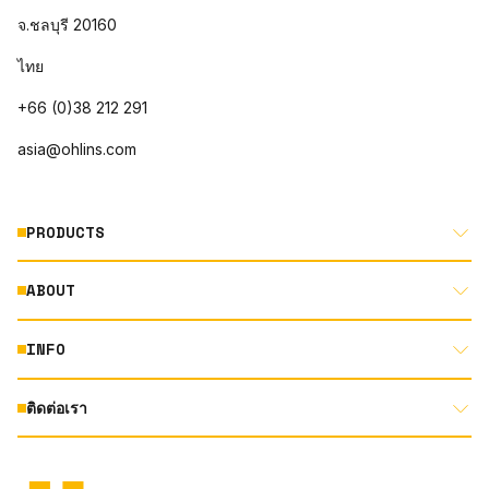
จ.ชลบุรี 20160
ไทย
+66 (0)38 212 291
asia@ohlins.com
PRODUCTS
ABOUT
MOTORCYCLE
AUTOMOTIVE
INFO
ABOUT US
MOUNTAIN BIKE
RACING
ติดต่อเรา
DOCUMENT LIBRARY
DEALER LOCATOR
PRODUCT SEARCH
INSTAGRAM