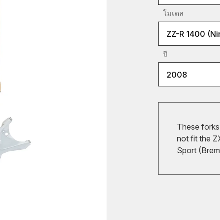
โมเดล
ZZ-R 1400 (Ni
ปี
2008
These forks
not fit the
Sport (Bremb