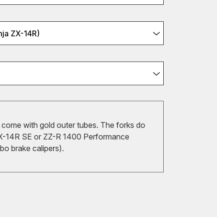
nja ZX-14R)
 come with gold outer tubes. The forks do
 ZX-14R SE or ZZ-R 1400 Performance
o brake calipers).