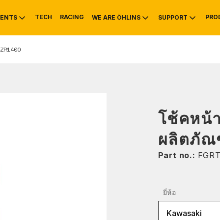
TECH
RACING
PRO
ENTS
WE ARE ÖHLINS
SUPPORT
ZR1400
OTIVE
RS
NTY
MOUNTAIN BIKE
HISTORY
SERVICE INFO & 
โช้คหน้
ผลิตภัณ
Part no.:
FGRT
ยี่ห้อ
Kawasaki