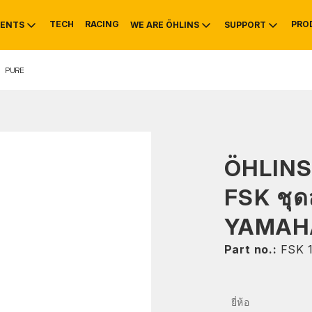
TECH
RACING
PRO
ENTS
WE ARE ÖHLINS
SUPPORT
 PURE
OTIVE
RS
NTY
MOUNTAIN BIKE
HISTORY
SERVICE INFO & 
ÖHLIN
FSK ชุด
YAMAHA
Part no.:
FSK 
ยี่ห้อ