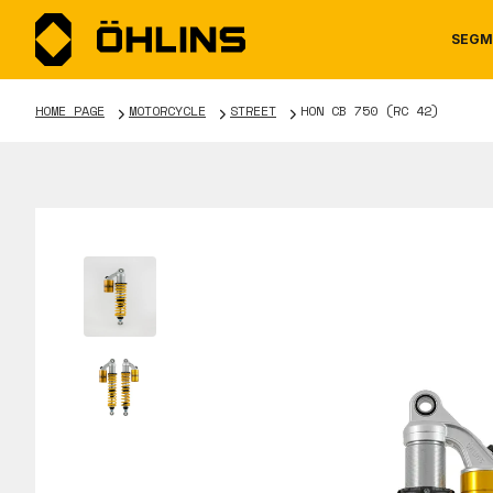
SEGM
HOME PAGE
MOTORCYCLE
STREET
HON CB 750 (RC 42)
MOTORCYCLE
NEWS
MANUALS
AUTOM
CAREE
WARRA