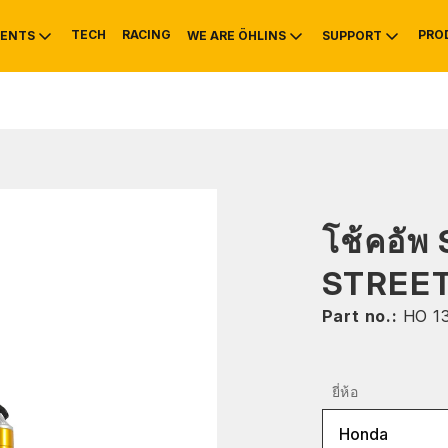
TECH
RACING
PRO
ENTS
WE ARE ÖHLINS
SUPPORT
OTIVE
RS
NTY
MOUNTAIN BIKE
HISTORY
SERVICE INFO & 
โช้คอัพ
STREE
Part no.:
HO 1
ยี่ห้อ
Honda