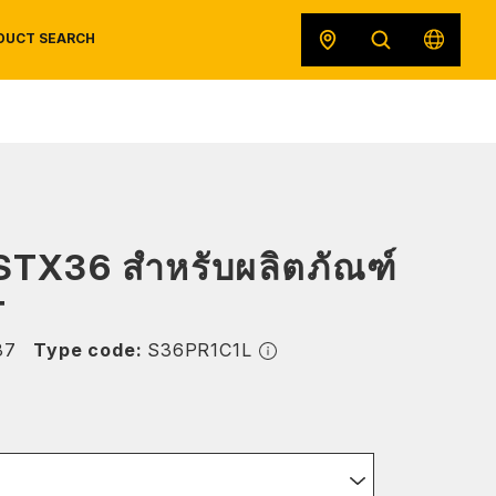
DUCT SEARCH
SAFETY DATA SHEETS
RECALLS
ORIGINAL EQUIPMENT
 STX36 สำหรับผลิตภัณฑ์
T
37
Type code:
S36PR1C1L