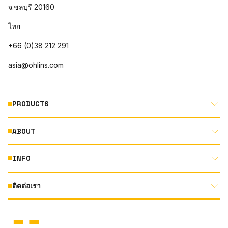
จ.ชลบุรี 20160
ไทย
+66 (0)38 212 291
asia@ohlins.com
PRODUCTS
ABOUT
MOTORCYCLE
AUTOMOTIVE
INFO
ABOUT US
MOUNTAIN BIKE
RACING
ติดต่อเรา
DOCUMENT LIBRARY
DEALER LOCATOR
PRODUCT SEARCH
INSTAGRAM
TERMS AND CONDITIONS