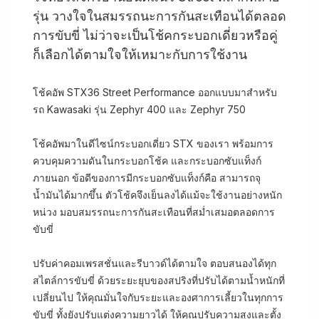
รุ่น วางใจในสมรรถนะการกันสะเทือนได้ตลอด
การขับขี่ ไม่ว่าจะเป็นโช้คกระบอกเดี่ยวหรือคู่
ก็เลือกได้ตามใจให้เหมาะกับการใช้งาน
โช้คอัพ STX36 Street Performance ออกแบบมาสำหรับ
รถ Kawasaki รุ่น Zephyr 400 และ Zephyr 750
โช้คอัพมาในดีไซน์กระบอกเดี่ยว STX ของเรา พร้อมการ
ควบคุมความดันในกระบอกโช้ค และกระบอกซับแท็งก์
ภายนอก ข้อดีของการมีกระบอกซับแท็งก์คือ สามารถจุ
น้ำมันได้มากขึ้น ตัวโช้คจึงเย็นลงได้แม้จะใช้งานอย่างหนัก
หน่วง มอบสมรรถนะการกันสะเทือนที่สม่ำเสมอตลอดการ
ขับขี่
ปรับค่าคอมเพรสชั่นและรีบาวด์ได้ตามใจ ตอบสนองได้ทุก
สไตล์การขับขี่ ด้วยระยะยุบของสปริงที่ปรับได้ตามน้ำหนักที่
เปลี่ยนไป ให้คุณมั่นใจกับระยะและองศาการเลี้ยวในทุกการ
ขับขี่ ทั้งยังปรับแต่งความยาวได้ ให้คุณปรับความสูงและตั้ง