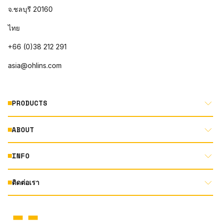
จ.ชลบุรี 20160
ไทย
+66 (0)38 212 291
asia@ohlins.com
PRODUCTS
ABOUT
MOTORCYCLE
AUTOMOTIVE
INFO
ABOUT US
MOUNTAIN BIKE
RACING
ติดต่อเรา
DOCUMENT LIBRARY
DEALER LOCATOR
PRODUCT SEARCH
INSTAGRAM
TERMS AND CONDITIONS