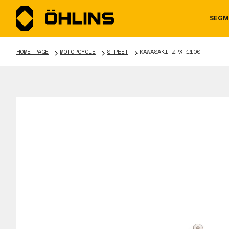
SEGM
HOME PAGE
MOTORCYCLE
STREET
KAWASAKI ZRX 1100
MOTORCYCLE
NEWS
MANUALS
AUTOM
CAREE
WARRA