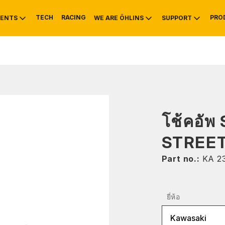
TECH
RACING
PRO
ENTS
WE ARE ÖHLINS
SUPPORT
OTIVE
RS
NTY
MOUNTAIN BIKE
HISTORY
SERVICE INFO & 
โช้คอัพ
STREE
Part no.:
KA 2
ยี่ห้อ
Kawasaki