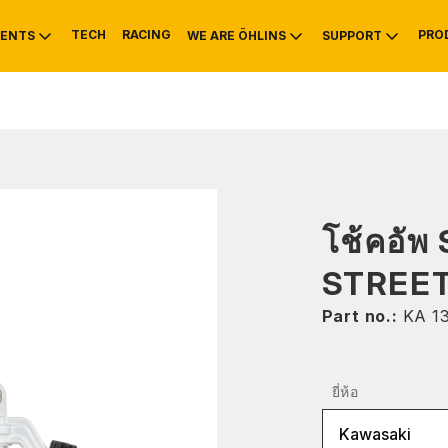
TECH
RACING
PRO
ENTS
WE ARE ÖHLINS
SUPPORT
OTIVE
RS
NTY
MOUNTAIN BIKE
HISTORY
SERVICE INFO & 
โช้คอัพ
STREE
Part no.:
KA 1
ยี่ห้อ
Kawasaki