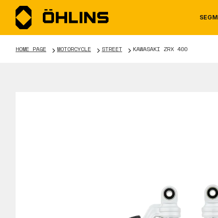
SEGM
HOME PAGE
MOTORCYCLE
STREET
KAWASAKI ZRX 400
MOTORCYCLE
NEWS
MANUALS
AUTOM
CAREE
WARRA