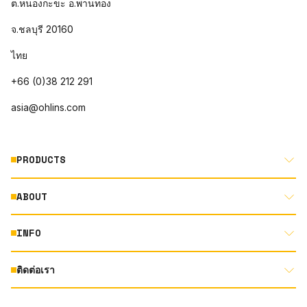
ต.หนองกะขะ อ.พานทอง
จ.ชลบุรี 20160
ไทย
+66 (0)38 212 291
asia@ohlins.com
PRODUCTS
ABOUT
MOTORCYCLE
AUTOMOTIVE
INFO
ABOUT US
MOUNTAIN BIKE
RACING
ติดต่อเรา
DOCUMENT LIBRARY
DEALER LOCATOR
PRODUCT SEARCH