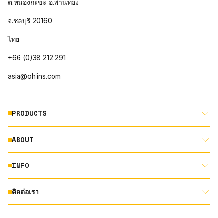
ต.หนองกะขะ อ.พานทอง
จ.ชลบุรี 20160
ไทย
+66 (0)38 212 291
asia@ohlins.com
PRODUCTS
ABOUT
MOTORCYCLE
AUTOMOTIVE
INFO
ABOUT US
MOUNTAIN BIKE
RACING
ติดต่อเรา
DOCUMENT LIBRARY
DEALER LOCATOR
PRODUCT SEARCH