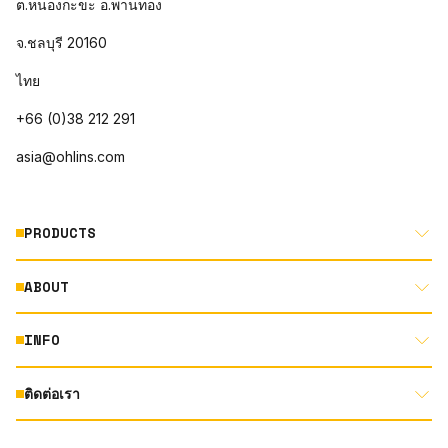
ต.หนองกะขะ อ.พานทอง
จ.ชลบุรี 20160
ไทย
+66 (0)38 212 291
asia@ohlins.com
PRODUCTS
ABOUT
MOTORCYCLE
AUTOMOTIVE
INFO
ABOUT US
MOUNTAIN BIKE
RACING
ติดต่อเรา
DOCUMENT LIBRARY
DEALER LOCATOR
PRODUCT SEARCH