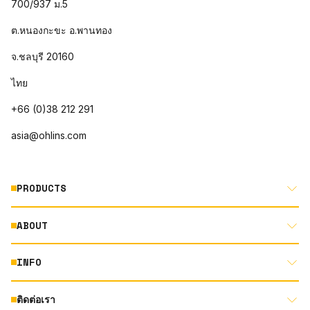
700/937 ม.5
ต.หนองกะขะ อ.พานทอง
จ.ชลบุรี 20160
ไทย
+66 (0)38 212 291
asia@ohlins.com
PRODUCTS
ABOUT
MOTORCYCLE
AUTOMOTIVE
INFO
ABOUT US
MOUNTAIN BIKE
RACING
ติดต่อเรา
DOCUMENT LIBRARY