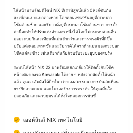
ไส้หน้ามาพร้อมดีไซน์ NIX ที่เราพิสูจน์แล้ว มีฟังก์ชันกัน
สะเทือนแบบแยกต่างหาก โดยคอมเพรสชั่นอยู่ที่กระบอก
โช้คด้านซ้าย และรีบาวด์อยู่ที่กระบอกโช้คด้านขวา การตั้ง
ค่านี้จะทำให้ปรับแต่งค่าวงจรหนึ่งได้โดยไม่กระทบส่วนอื่น
มอบระบบกันสะเทือนที่แม่นยำกว่าและการทรงตัวที่ดีขึ้น
ปรับแต่งคอมเพรสชั่นและรีบาวด์ได้จากด้านบนของกระบอก
โช้คแต่ละข้าง เช่นเดียวกันกับตัวปรับระยะยุบของสปริง
ระบบไส้หน้า NIX 22 มาพร้อมสลักเกลียวให้ติดตั้งกับโช้ค
หน้าเดิมของรถ Kawasaki ได้ง่าย ๆ หลังจากติดตั้งไส้หน้า
แล้ว คุณจะสัมผัสได้ถึงขั้นกว่าของสมรรถนะการกันสะเทือน
ยางยึดเกาะถนน และโครงสร้างการทรงตัว ให้คุณมั่นใจ
ปลอดภัย และควบคุมรถได้ดั่งใจตลอดการขับขี่
เออห์ลินส์ NIX เทคโนโลยี
การปรับคอมเพรสชั่นและรีบาวด์ภายนอก