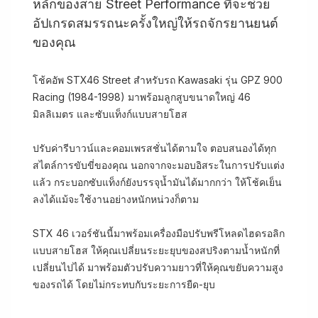
หลักของสาย Street Performance ที่จะช่วย
อัปเกรดสมรรถนะครั้งใหญ่ให้รถจักรยานยนต์
ของคุณ
โช้คอัพ STX46 Street สำหรับรถ Kawasaki รุ่น GPZ 900
Racing (1984-1998) มาพร้อมลูกสูบขนาดใหญ่ 46
มิลลิเมตร และซับแท็งก์แบบสายโฮส
ปรับค่ารีบาวน์และคอมเพรสชั่นได้ตามใจ ตอบสนองได้ทุก
สไตล์การขับขี่ของคุณ นอกจากจะมอบอิสระในการปรับแต่ง
แล้ว กระบอกซับแท็งก์ยังบรรจุน้ำมันได้มากกว่า ให้โช้คเย็น
ลงได้แม้จะใช้งานอย่างหนักหน่วงก็ตาม
STX 46 เวอร์ชันนี้มาพร้อมเครื่องมือปรับพรีโหลดไฮดรอลิก
แบบสายโฮส ให้คุณเปลี่ยนระยะยุบของสปริงตามน้ำหนักที่
เปลี่ยนไปได้ มาพร้อมตัวปรับความยาวที่ให้คุณขยับความสูง
ของรถได้ โดยไม่กระทบกับระยะการยืด-ยุบ