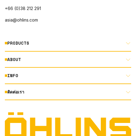
+66 (0)38 212 291
asia@ohlins.com
PRODUCTS
ABOUT
MOTORCYCLE
AUTOMOTIVE
INFO
ABOUT US
MOUNTAIN BIKE
RACING
ติดต่อเรา
DOCUMENT LIBRARY
DEALER LOCATOR
PRODUCT SEARCH
INSTAGRAM
TERMS AND CONDITIONS
TECHNOLOGY
PRIVACY STATEMENT
FACEBOOK
ORIGINAL EQUIPMENT