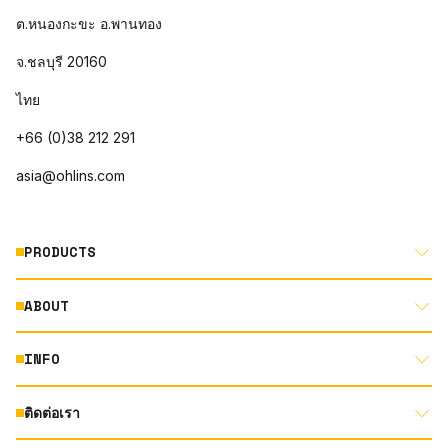
ต.หนองกะขะ อ.พานทอง
จ.ชลบุรี 20160
ไทย
+66 (0)38 212 291
asia@ohlins.com
PRODUCTS
ABOUT
MOTORCYCLE
AUTOMOTIVE
INFO
ABOUT US
MOUNTAIN BIKE
RACING
ติดต่อเรา
DOCUMENT LIBRARY
DEALER LOCATOR