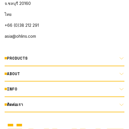
จ.ชลบุรี 20160
ไทย
+66 (0)38 212 291
asia@ohlins.com
PRODUCTS
ABOUT
MOTORCYCLE
AUTOMOTIVE
INFO
ABOUT US
MOUNTAIN BIKE
RACING
ติดต่อเรา
DOCUMENT LIBRARY
DEALER LOCATOR
PRODUCT SEARCH
INSTAGRAM
TERMS AND CONDITIONS