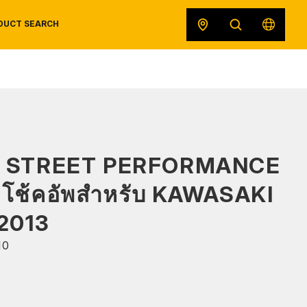
DUCT SEARCH
SAFETY DATA SHEETS
RECALLS
ORIGINAL EQUIPMENT
S STREET PERFORMANCE
 โช้คอัพสำหรับ KAWASAKI
2013
10