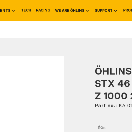
TECH
RACING
PRO
ENTS
WE ARE ÖHLINS
SUPPORT
OTIVE
RS
NTY
MOUNTAIN BIKE
HISTORY
SERVICE INFO & 
ÖHLIN
STX 46
Z 1000 
Part no.:
KA 0
ยี่ห้อ