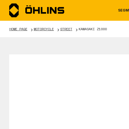
SEGM
HOME PAGE
MOTORCYCLE
STREET
KAWASAKI Z1000
MOTORCYCLE
NEWS
MANUALS
AUTOM
CAREE
WARRA