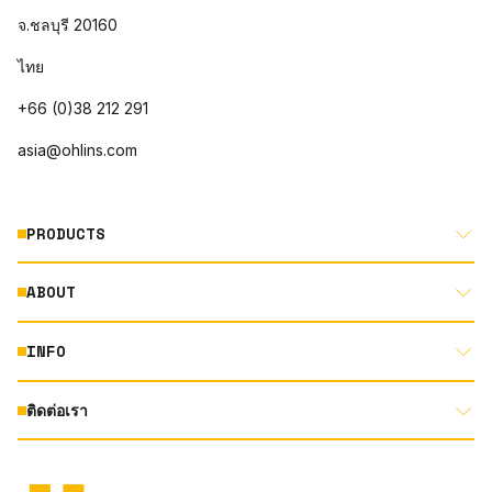
จ.ชลบุรี 20160
ไทย
+66 (0)38 212 291
asia@ohlins.com
PRODUCTS
ABOUT
MOTORCYCLE
AUTOMOTIVE
INFO
ABOUT US
MOUNTAIN BIKE
RACING
ติดต่อเรา
DOCUMENT LIBRARY
DEALER LOCATOR
PRODUCT SEARCH
INSTAGRAM