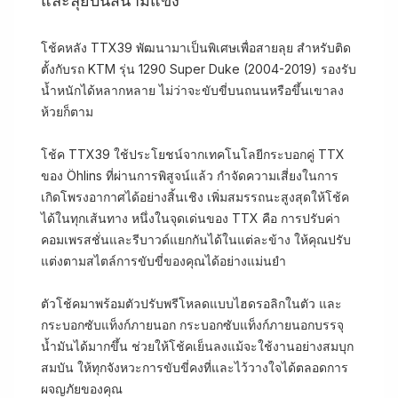
และลุยบนสนามแข่ง
โช้คหลัง TTX39 พัฒนามาเป็นพิเศษเพื่อสายลุย สำหรับติด
ตั้งกับรถ KTM รุ่น 1290 Super Duke (2004-2019) รองรับ
น้ำหนักได้หลากหลาย ไม่ว่าจะขับขี่บนถนนหรือขึ้นเขาลง
ห้วยก็ตาม
โช้ค TTX39 ใช้ประโยชน์จากเทคโนโลยีกระบอกคู่ TTX
ของ Öhlins ที่ผ่านการพิสูจน์แล้ว กำจัดความเสี่ยงในการ
เกิดโพรงอากาศได้อย่างสิ้นเชิง เพิ่มสมรรถนะสูงสุดให้โช้ค
ได้ในทุกเส้นทาง หนึ่งในจุดเด่นของ TTX คือ การปรับค่า
คอมเพรสชั่นและรีบาวด์แยกกันได้ในแต่ละข้าง ให้คุณปรับ
แต่งตามสไตล์การขับขี่ของคุณได้อย่างแม่นยำ
ตัวโช้คมาพร้อมตัวปรับพรีโหลดแบบไฮดรอลิกในตัว และ
กระบอกซับแท็งก์ภายนอก กระบอกซับแท็งก์ภายนอกบรรจุ
น้ำมันได้มากขึ้น ช่วยให้โช้คเย็นลงแม้จะใช้งานอย่างสมบุก
สมบัน ให้ทุกจังหวะการขับขี่คงที่และไว้วางใจได้ตลอดการ
ผจญภัยของคุณ