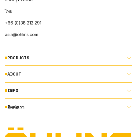
ไทย
+66 (0)38 212 291
asia@ohlins.com
PRODUCTS
ABOUT
MOTORCYCLE
AUTOMOTIVE
INFO
ABOUT US
MOUNTAIN BIKE
RACING
ติดต่อเรา
DOCUMENT LIBRARY
DEALER LOCATOR
PRODUCT SEARCH
INSTAGRAM
TERMS AND CONDITIONS
TECHNOLOGY