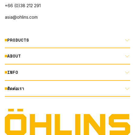
+66 (0)38 212 291
asia@ohlins.com
PRODUCTS
ABOUT
MOTORCYCLE
AUTOMOTIVE
INFO
ABOUT US
MOUNTAIN BIKE
RACING
ติดต่อเรา
DOCUMENT LIBRARY
DEALER LOCATOR
PRODUCT SEARCH
INSTAGRAM
TERMS AND CONDITIONS
TECHNOLOGY
PRIVACY STATEMENT
FACEBOOK
ORIGINAL EQUIPMENT