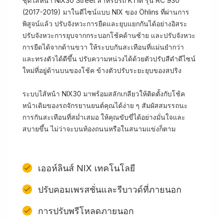
ชุดไส้หน้า NIX30 Street สำหรับรถ KTM รุ่น RC 930
(2017-2019) มาในดีไซน์แบบ NIX ของ Öhlins ที่ผ่านการ
พิสูจน์แล้ว ปรับจังหวะการยืดและยุบแยกกันได้อย่างอิสระ
ปรับจังหวะการยุบจากกระบอกโช้คด้านซ้าย และปรับจังหวะ
การยืดได้จากด้านขวา ให้ระบบกันสะเทือนที่แม่นยำกว่า
และทรงตัวได้ดีขึ้น ปรับความหน่วงได้ด้วยตัวปรับสีดำดีไซน์
ใหม่ที่อยู่ด้านบนของโช้ค ข้างตัวปรับระยะยุบของสปริง
ระบบไส้หน้า NIX30 มาพร้อมสลักเกลียวให้ติดตั้งกับโช้ค
หน้าเดิมของรถจักรยานยนต์คุณได้ง่าย ๆ สัมผัสสมรรถนะ
การกันสะเทือนที่สม่ำเสมอ ให้คุณขับขี่ได้อย่างมั่นใจและ
สบายขึ้น ไม่ว่าจะบนท้องถนนหรือในสนามแข่งก็ตาม
เออห์ลินส์ NIX เทคโนโลยี
ปรับคอมเพรสชั่นและรีบาวด์ที่ภายนอก
การปรับพรีโหลดภายนอก