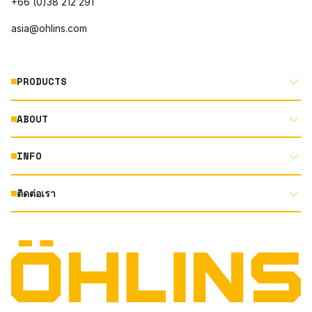
+66 (0)38 212 291
asia@ohlins.com
PRODUCTS
ABOUT
MOTORCYCLE
AUTOMOTIVE
INFO
ABOUT US
MOUNTAIN BIKE
RACING
ติดต่อเรา
DOCUMENT LIBRARY
DEALER LOCATOR
PRODUCT SEARCH
INSTAGRAM
TERMS AND CONDITIONS
TECHNOLOGY
PRIVACY STATEMENT
FACEBOOK
ORIGINAL EQUIPMENT
YOUTUBE
QUALITY & SUSTAINBILITY