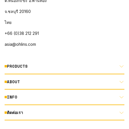
ต.หนองกะขะ อ.พานทอง
จ.ชลบุรี 20160
ไทย
+66 (0)38 212 291
asia@ohlins.com
PRODUCTS
ABOUT
MOTORCYCLE
AUTOMOTIVE
INFO
ABOUT US
MOUNTAIN BIKE
RACING
ติดต่อเรา
DOCUMENT LIBRARY
DEALER LOCATOR
PRODUCT SEARCH