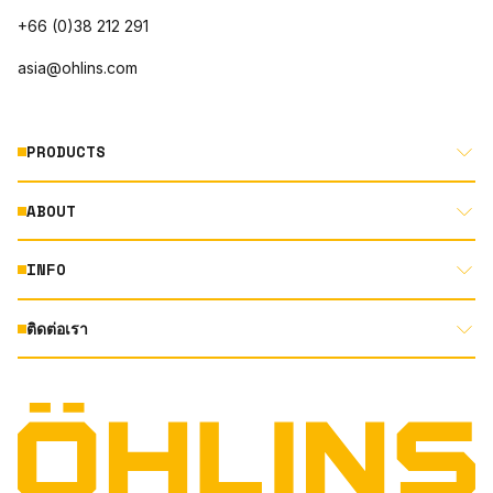
+66 (0)38 212 291
asia@ohlins.com
PRODUCTS
ABOUT
MOTORCYCLE
AUTOMOTIVE
INFO
ABOUT US
MOUNTAIN BIKE
RACING
ติดต่อเรา
DOCUMENT LIBRARY
DEALER LOCATOR
PRODUCT SEARCH
INSTAGRAM
TERMS AND CONDITIONS
TECHNOLOGY
PRIVACY STATEMENT
FACEBOOK
ORIGINAL EQUIPMENT