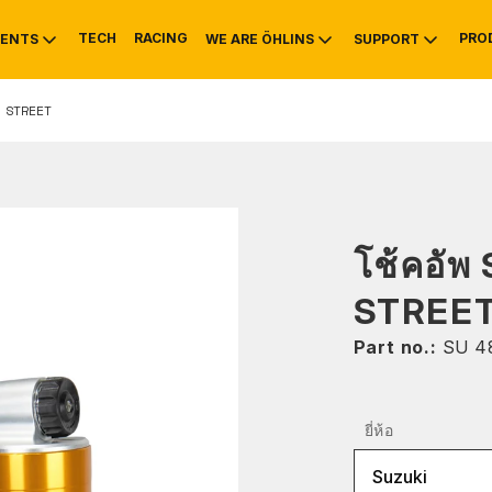
TECH
RACING
PRO
ENTS
WE ARE ÖHLINS
SUPPORT
์ STREET
OTIVE
RS
NTY
MOUNTAIN BIKE
HISTORY
SERVICE INFO & 
โช้คอัพ
STREE
Part no.:
SU 4
ยี่ห้อ
Suzuki