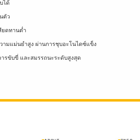
บได้
นตัว
สียดทานต่ำ
ี่มีความแม่นยำสูง ผ่านการชุบอะโนไดซ์แข็ง
ขับขี่ และสมรรถนะระดับสูงสุด