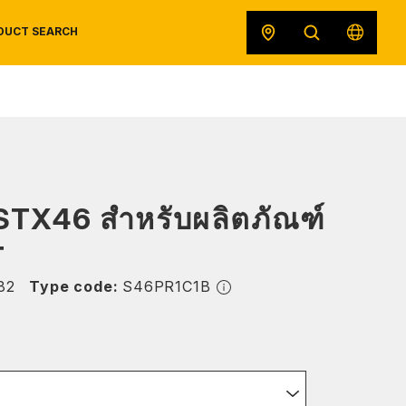
DUCT SEARCH
SAFETY DATA SHEETS
RECALLS
ORIGINAL EQUIPMENT
 STX46 สำหรับผลิตภัณฑ์
T
82
Type code:
S46PR1C1B