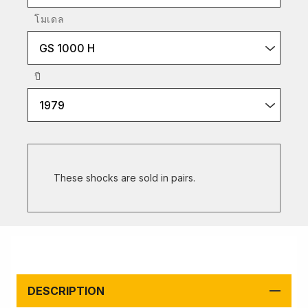
โมเดล
GS 1000 H
ปี
1979
These shocks are sold in pairs.
DESCRIPTION