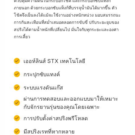
ควบคุมความดันในกระบอกโช้ค และกระบอกซับแท็งก์
ภายนอก ด้วยกระบอกซับแท็งก์ที่บรรจุน้ำมันได้มากขึ้น ตัว
โช้คจึงเย็นลงได้แม้จะใช้งานอย่างหนักหน่วง มอบสมรรถนะ
การกันสะเทือนที่สม่ำเสมอตลอดการขับขี่ ปรับระยะยุบของ
สปริงได้ตามน้ำหนักที่เปลี่ยนไป มั่นใจกับทุกระยะและองศา
การเลี้ยว
เออห์ลินส์ STX เทคโนโลยี
กระปุกซับแทงค์
ระบบแรงดันแก๊ส
ผ่านการทดสอบและออกแบบมาให้เหมาะ
กับจักรยานรุ่นของคุณโดยเฉพาะ
การปรับตั้งค่าสปริงพรีโหลด
มีสปริงเรทที่หากหลาย