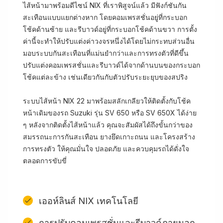
ไส้หน้ามาพร้อมดีไซน์ NIX ที่เราพิสูจน์แล้ว มีฟังก์ชันกัน
สะเทือนแบบแยกต่างหาก โดยคอมเพรสชั่นอยู่ที่กระบอก
โช้คด้านซ้าย และรีบาวด์อยู่ที่กระบอกโช้คด้านขวา การตั้ง
ค่านี้จะทำให้ปรับแต่งค่าวงจรหนึ่งได้โดยไม่กระทบส่วนอื่น
มอบระบบกันสะเทือนที่แม่นยำกว่าและการทรงตัวที่ดีขึ้น
ปรับแต่งคอมเพรสชั่นและรีบาวด์ได้จากด้านบนของกระบอก
โช้คแต่ละข้าง เช่นเดียวกันกับตัวปรับระยะยุบของสปริง
ระบบไส้หน้า NIX 22 มาพร้อมสลักเกลียวให้ติดตั้งกับโช้ค
หน้าเดิมของรถ Suzuki รุ่น SV 650 หรือ SV 650X ได้ง่าย
ๆ หลังจากติดตั้งไส้หน้าแล้ว คุณจะสัมผัสได้ถึงขั้นกว่าของ
สมรรถนะการกันสะเทือน ยางยึดเกาะถนน และโครงสร้าง
การทรงตัว ให้คุณมั่นใจ ปลอดภัย และควบคุมรถได้ดั่งใจ
ตลอดการขับขี่
เออห์ลินส์ NIX เทคโนโลยี
การปรับคอมเพรสชั่นและรีบาวด์ภายนอก