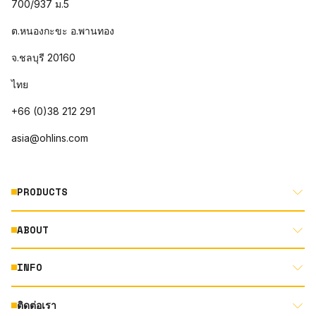
700/937 ม.5
ต.หนองกะขะ อ.พานทอง
จ.ชลบุรี 20160
ไทย
+66 (0)38 212 291
asia@ohlins.com
PRODUCTS
ABOUT
MOTORCYCLE
AUTOMOTIVE
INFO
ABOUT US
MOUNTAIN BIKE
RACING
ติดต่อเรา
DOCUMENT LIBRARY