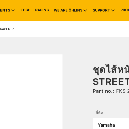
TECH
RACING
PRO
ENTS
WE ARE ÖHLINS
SUPPORT
RACER 7
OTIVE
RS
NTY
MOUNTAIN BIKE
HISTORY
SERVICE INFO & 
ชุดไส้ห
STREE
Part no.:
FKS 
ยี่ห้อ
Yamaha