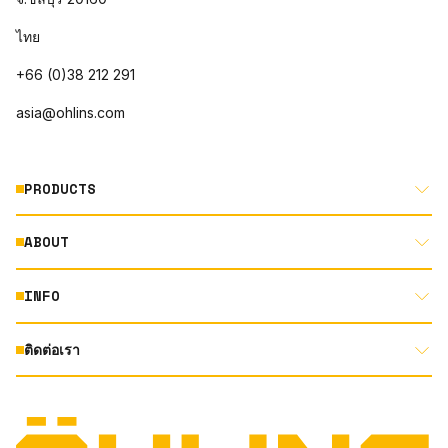
ไทย
+66 (0)38 212 291
asia@ohlins.com
PRODUCTS
ABOUT
MOTORCYCLE
AUTOMOTIVE
INFO
ABOUT US
MOUNTAIN BIKE
RACING
ติดต่อเรา
DOCUMENT LIBRARY
DEALER LOCATOR
PRODUCT SEARCH
INSTAGRAM
TERMS AND CONDITIONS
TECHNOLOGY