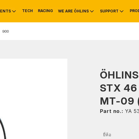
TECH
RACING
PRO
ENTS
WE ARE ÖHLINS
SUPPORT
 900
OTIVE
RS
NTY
MOUNTAIN BIKE
HISTORY
SERVICE INFO & 
ÖHLIN
STX 46
MT-09 
Part no.:
YA 5
ยี่ห้อ