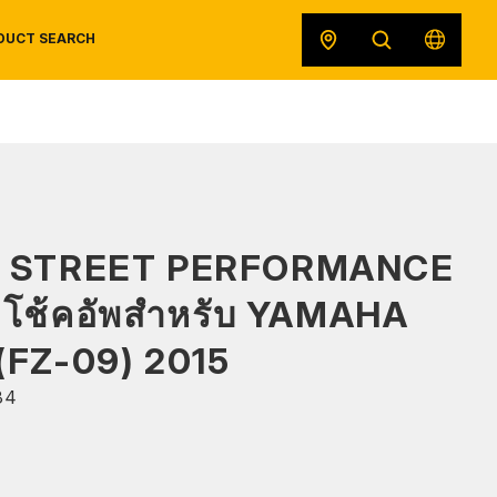
DUCT SEARCH
SAFETY DATA SHEETS
RECALLS
ORIGINAL EQUIPMENT
S STREET PERFORMANCE
 โช้คอัพสำหรับ YAMAHA
(FZ-09) 2015
34