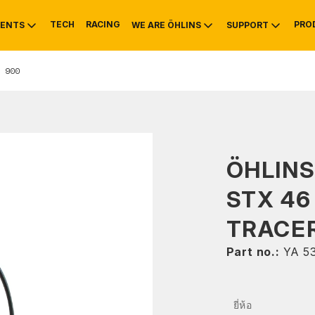
TECH
RACING
PRO
ENTS
WE ARE ÖHLINS
SUPPORT
 900
OTIVE
RS
NTY
MOUNTAIN BIKE
HISTORY
SERVICE INFO & 
ÖHLIN
STX 46
TRACER
Part no.:
YA 5
ยี่ห้อ