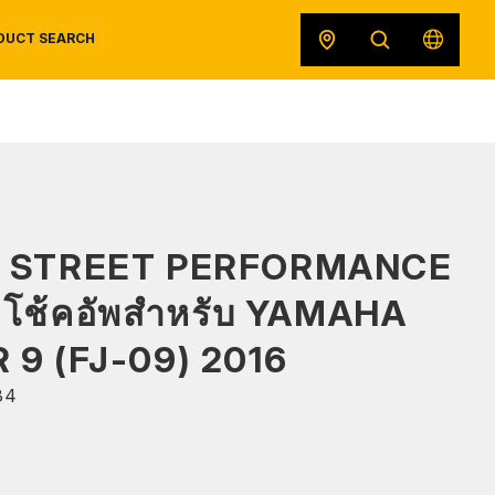
DUCT SEARCH
SAFETY DATA SHEETS
RECALLS
ORIGINAL EQUIPMENT
S STREET PERFORMANCE
 โช้คอัพสำหรับ YAMAHA
 9 (FJ-09) 2016
34