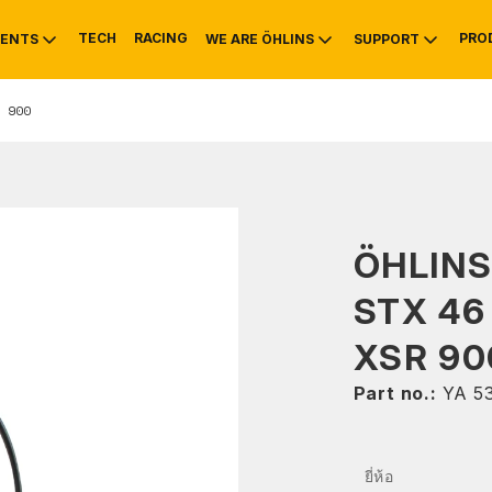
TECH
RACING
PRO
ENTS
WE ARE ÖHLINS
SUPPORT
 900
OTIVE
RS
NTY
MOUNTAIN BIKE
HISTORY
SERVICE INFO & 
ÖHLIN
STX 46
XSR 90
Part no.:
YA 5
ยี่ห้อ