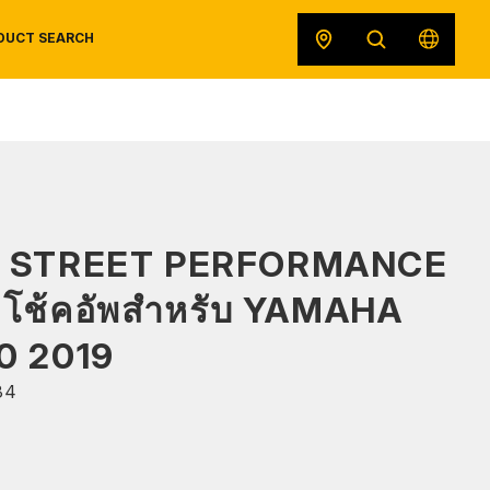
DUCT SEARCH
SAFETY DATA SHEETS
RECALLS
ORIGINAL EQUIPMENT
S STREET PERFORMANCE
 โช้คอัพสำหรับ YAMAHA
0 2019
34