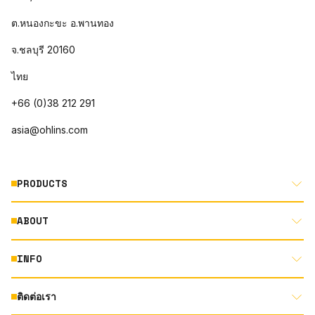
ต.หนองกะขะ อ.พานทอง
จ.ชลบุรี 20160
ไทย
+66 (0)38 212 291
asia@ohlins.com
PRODUCTS
ABOUT
MOTORCYCLE
AUTOMOTIVE
INFO
ABOUT US
MOUNTAIN BIKE
RACING
ติดต่อเรา
DOCUMENT LIBRARY