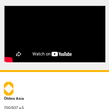
Öhlins Asia
700/937 ม.5