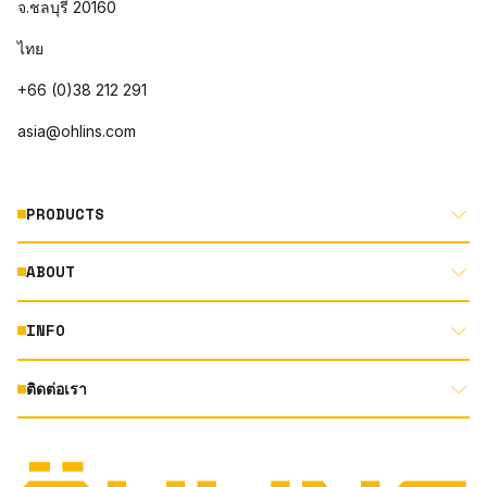
จ.ชลบุรี 20160
ไทย
+66 (0)38 212 291
asia@ohlins.com
PRODUCTS
ABOUT
MOTORCYCLE
AUTOMOTIVE
INFO
ABOUT US
MOUNTAIN BIKE
RACING
ติดต่อเรา
DOCUMENT LIBRARY
DEALER LOCATOR
PRODUCT SEARCH
INSTAGRAM
TERMS AND CONDITIONS
TECHNOLOGY