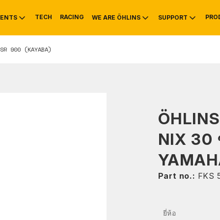
TECH
RACING
PRO
ENTS
WE ARE ÖHLINS
SUPPORT
SR 900 (KAYABA)
OTIVE
RS
NTY
MOUNTAIN BIKE
HISTORY
SERVICE INFO & 
ÖHLIN
NIX 30 
YAMAHA
Part no.:
FKS 
ยี่ห้อ