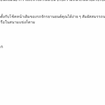
ั้งกับโช้คหน้าเดิมของรถจักรยานยนต์คุณได้ง่าย ๆ สัมผัสสมรรถนะ
นหรือในสนามแข่งก็ตาม
อก