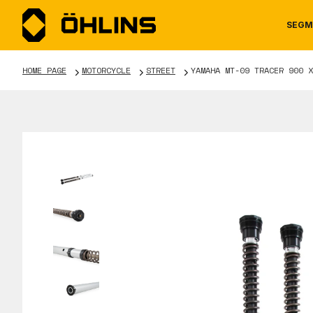
SEGM
HOME PAGE
MOTORCYCLE
STREET
YAMAHA MT-09 TRACER 900 X
MOTORCYCLE
NEWS
MANUALS
AUTOM
CAREE
WARRA