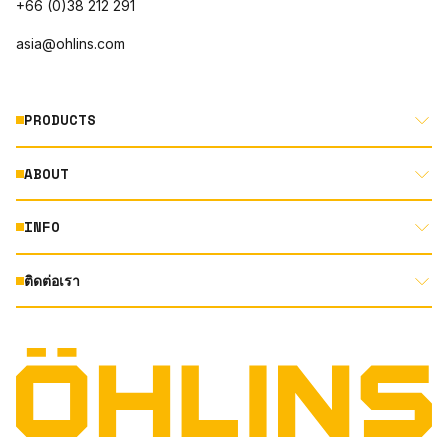
+66 (0)38 212 291
asia@ohlins.com
PRODUCTS
ABOUT
MOTORCYCLE
AUTOMOTIVE
INFO
ABOUT US
MOUNTAIN BIKE
RACING
ติดต่อเรา
DOCUMENT LIBRARY
DEALER LOCATOR
PRODUCT SEARCH
INSTAGRAM
TERMS AND CONDITIONS
TECHNOLOGY
PRIVACY STATEMENT
FACEBOOK
ORIGINAL EQUIPMENT
YOUTUBE