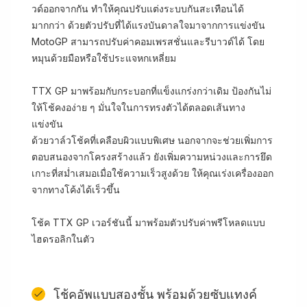
วด์ออกจากกัน ทำให้คุณปรับแต่งระบบกันสะเทือนได้
มากกว่า ด้วยตัวปรับที่ได้แรงบันดาลใจมาจากการแข่งขัน
MotoGP สามารถปรับค่าคอมเพรสชั่นและรีบาวด์ได้ โดย
หมุนด้วยมือหรือใช้ประแจหกเหลี่ยม
TTX GP มาพร้อมกับกระบอกที่แข็งแกร่งกว่าเดิม ป้องกันไม่
ให้โช้คงอง่าย ๆ มั่นใจในการทรงตัวได้ตลอดเส้นทาง
แข่งขัน
ด้วยวาล์วโช้คที่เคลือบผิวแบบพิเศษ นอกจากจะช่วยเพิ่มการ
ตอบสนองจากโครงสร้างแล้ว ยังเพิ่มความหน่วงและการยึด
เกาะที่สม่ำเสมอเมื่อใช้ความเร็วสูงด้วย ให้คุณเร่งเครื่องออก
จากทางโค้งได้เร็วขึ้น
โช้ค TTX GP เวอร์ชันนี้ มาพร้อมตัวปรับค่าพรีโหลดแบบ
ไฮดรอลิกในตัว
โช้คอัพแบบสองชั้น พร้อมด้วยซับแทงค์