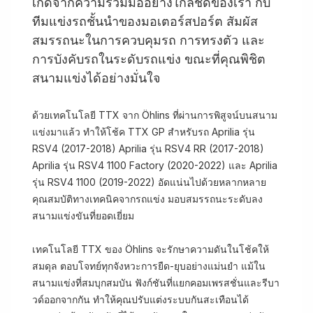
เกิดจากความร่วมมืออย่างใกล้ชิดของเรา กับ
ทีมแข่งรถชั้นนำของมอเตอร์สปอร์ต สัมผัส
สมรรถนะในการควบคุมรถ การทรงตัว และ
การบังคับรถในระดับรถแข่ง ขณะที่คุณพิชิต
สนามแข่งได้อย่างมั่นใจ
ด้วยเทคโนโลยี TTX จาก Öhlins ที่ผ่านการพิสูจน์บนสนาม
แข่งมาแล้ว ทำให้โช้ค TTX GP สำหรับรถ Aprilia รุ่น
RSV4 (2017-2018) Aprilia รุ่น RSV4 RR (2017-2018)
Aprilia รุ่น RSV4 1100 Factory (2020-2022) และ Aprilia
รุ่น RSV4 1100 (2019-2022) อัดแน่นไปด้วยหลากหลาย
คุณสมบัติทางเทคนิคจากรถแข่ง มอบสมรรถนะระดับลง
สนามแข่งขันที่ยอดเยี่ยม
เทคโนโลยี TTX ของ Öhlins จะรักษาความดันในโช้คให้
สมดุล ตอบโจทย์ทุกจังหวะการยืด-ยุบอย่างแม่นยำ แม้ใน
สนามแข่งที่สมบุกสมบัน ฟังก์ชันที่แยกคอมเพรสชั่นและรีบา
วด์ออกจากกัน ทำให้คุณปรับแต่งระบบกันสะเทือนได้