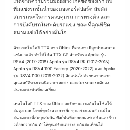
เกิดจากความร่วมมืออย่างใกล้ชิดของเรา กับ
ทีมแข่งรถชั้นนำของมอเตอร์สปอร์ต สัมผัส
สมรรถนะในการควบคุมรถ การทรงตัว และ
การบังคับรถในระดับรถแข่ง ขณะที่คุณพิชิต
สนามแข่งได้อย่างมั่นใจ
ด้วยเทคโนโลยี TTX จาก Öhlins ที่ผ่านการพิสูจน์บนสนาม
แข่งมาแล้ว ทำให้โช้ค TTX GP สำหรับรถ Aprilia รุ่น
RSV4 (2017-2018) Aprilia รุ่น RSV4 RR (2017-2018)
Aprilia รุ่น RSV4 1100 Factory (2020-2022) และ Aprilia
รุ่น RSV4 1100 (2019-2022) อัดแน่นไปด้วยหลากหลาย
คุณสมบัติทางเทคนิคจากรถแข่ง มอบสมรรถนะระดับลง
สนามแข่งขันที่ยอดเยี่ยม
เทคโนโลยี TTX ของ Öhlins จะรักษาความดันในโช้คให้
สมดุล ตอบโจทย์ทุกจังหวะการยืด-ยุบอย่างแม่นยำ แม้ใน
สนามแข่งที่สมบุกสมบัน ฟังก์ชันที่แยกคอมเพรสชั่นและรีบา
วด์ออกจากกัน ทำให้คุณปรับแต่งระบบกันสะเทือนได้