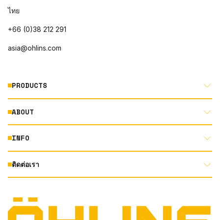
ไทย
+66 (0)38 212 291
asia@ohlins.com
PRODUCTS
ABOUT
MOTORCYCLE
AUTOMOTIVE
INFO
ABOUT US
MOUNTAIN BIKE
RACING
ติดต่อเรา
DOCUMENT LIBRARY
DEALER LOCATOR
PRODUCT SEARCH
INSTAGRAM
TERMS AND CONDITIONS
TECHNOLOGY