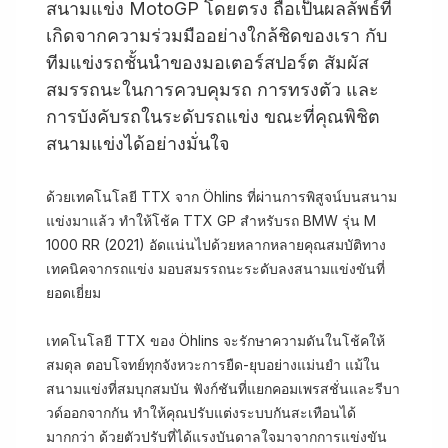
สนามแข่ง MotoGP โดยตรง ถือเป็นผลลัพธ์ที่
เกิดจากความร่วมมืออย่างใกล้ชิดของเรา กับ
ทีมแข่งรถชั้นนำของมอเตอร์สปอร์ต สัมผัส
สมรรถนะในการควบคุมรถ การทรงตัว และ
การบังคับรถในระดับรถแข่ง ขณะที่คุณพิชิต
สนามแข่งได้อย่างมั่นใจ
ด้วยเทคโนโลยี TTX จาก Öhlins ที่ผ่านการพิสูจน์บนสนาม
แข่งมาแล้ว ทำให้โช้ค TTX GP สำหรับรถ BMW รุ่น M
1000 RR (2021) อัดแน่นไปด้วยหลากหลายคุณสมบัติทาง
เทคนิคจากรถแข่ง มอบสมรรถนะระดับลงสนามแข่งขันที่
ยอดเยี่ยม
เทคโนโลยี TTX ของ Öhlins จะรักษาความดันในโช้คให้
สมดุล ตอบโจทย์ทุกจังหวะการยืด-ยุบอย่างแม่นยำ แม้ใน
สนามแข่งที่สมบุกสมบัน ฟังก์ชันที่แยกคอมเพรสชั่นและรีบา
วด์ออกจากกัน ทำให้คุณปรับแต่งระบบกันสะเทือนได้
มากกว่า ด้วยตัวปรับที่ได้แรงบันดาลใจมาจากการแข่งขัน